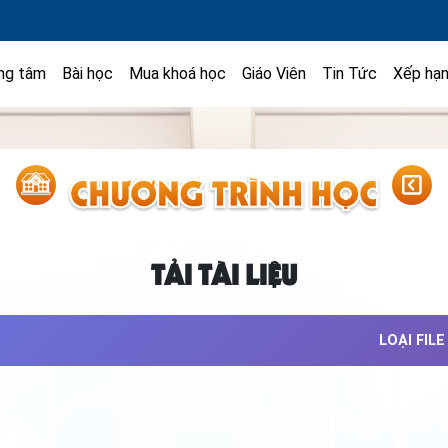
ng tâm
Bài học
Mua khoá học
Giáo Viên
Tin Tức
Xếp hạ
TẢI TÀI LIỆU
LOẠI FILE