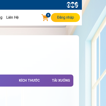
0
ng
Liên Hệ
Đăng nhập
KÍCH THƯỚC
TẢI XUỐNG