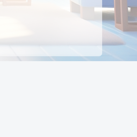
ên hệ
Địa chỉ:
Số 88, Đường Số 7, Phường Hạnh Thông,
TP Hồ Chí Minh, Việt Nam
Điện thoại:
0942 675 494
Email:
Ctyedupay1@gmail.com