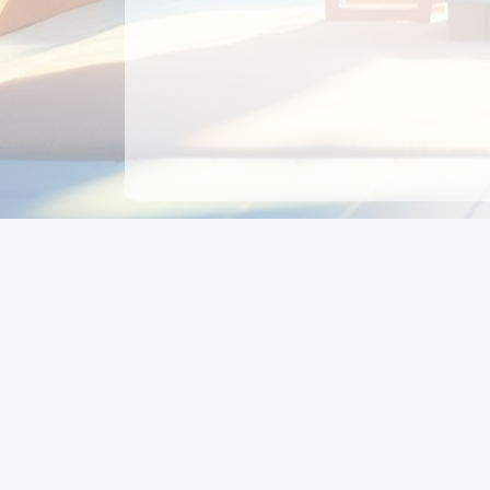
CÔNG TY CỔ PHẦN EDUPAY
GROUP
Người đại diện: NGUYỄN THỊ MAI PHƯƠNG
MST: 0319396934 - Cấp ngày: 04/02/2026 - Nơi cấ
Sở KH & ĐT TPHCM
Giờ làm việc: Thứ 2 – Thứ 6: 8:00 - 17:00 Thứ 7 : 8
- 12:00