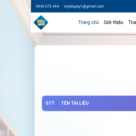
0942 675 494
ctyedupay1@gmail.com
Trang chủ
Giới thiệu
Tru
STT
TÊN TÀI LIỆU