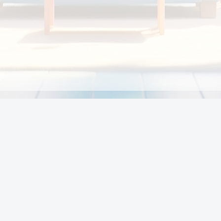
Chính sách
Li
Chính sách và điều khoản
Chính sách giao hàng
Chính sách thanh toán
p:
Chính sách đổi trả hàng
:00
Chính sách bảo vệ thông tin cá nhân của