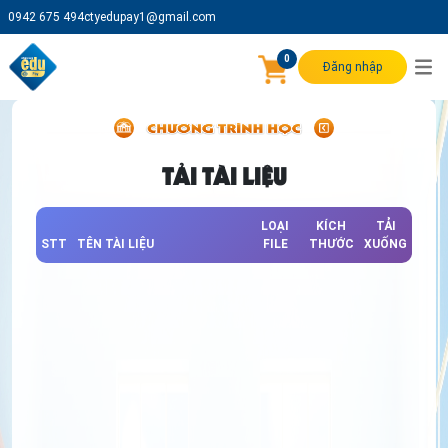
0942 675 494
ctyedupay1@gmail.com
0
Đăng nhập
TẢI TÀI LIỆU
LOẠI
KÍCH
TẢI
STT
TÊN TÀI LIỆU
FILE
THƯỚC
XUỐNG