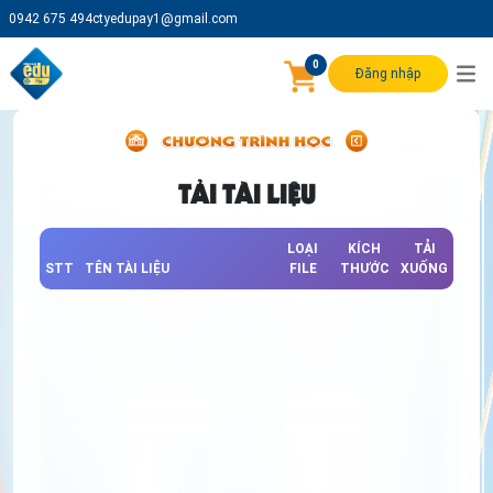
0942 675 494
ctyedupay1@gmail.com
0
Đăng nhập
TẢI TÀI LIỆU
LOẠI
KÍCH
TẢI
STT
TÊN TÀI LIỆU
FILE
THƯỚC
XUỐNG