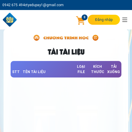
0942 675 494
ctyedupay1@gmail.com
0
Đăng nhập
TẢI TÀI LIỆU
LOẠI
KÍCH
TẢI
STT
TÊN TÀI LIỆU
FILE
THƯỚC
XUỐNG