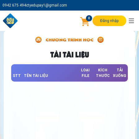
0942 675 494
ctyedupay1@gmail.com
0
Đăng nhập
TẢI TÀI LIỆU
LOẠI
KÍCH
TẢI
STT
TÊN TÀI LIỆU
FILE
THƯỚC
XUỐNG