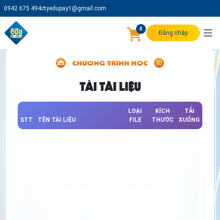
0942 675 494
ctyedupay1@gmail.com
0
Đăng nhập
TẢI TÀI LIỆU
LOẠI
KÍCH
TẢI
STT
TÊN TÀI LIỆU
FILE
THƯỚC
XUỐNG