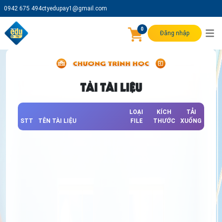
0942 675 494
ctyedupay1@gmail.com
0
Đăng nhập
TẢI TÀI LIỆU
LOẠI
KÍCH
TẢI
STT
TÊN TÀI LIỆU
FILE
THƯỚC
XUỐNG