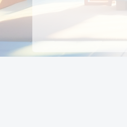
CÔNG TY CỔ PHẦN EDUPAY
GROUP
Người đại diện: NGUYỄN THỊ MAI PHƯƠNG
MST: 0319396934 - Cấp ngày: 04/02/2026 - Nơi cấ
Sở KH & ĐT TPHCM
Giờ làm việc: Thứ 2 – Thứ 6: 8:00 - 17:00 Thứ 7 : 8
- 12:00