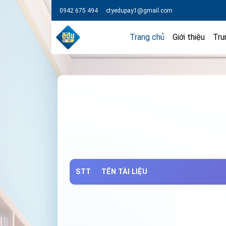
0942 675 494
ctyedupay1@gmail.com
Trang chủ
Giới thiệu
Tru
STT
TÊN TÀI LIỆU