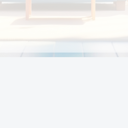
Chính sách
Li
Chính sách và điều khoản
Chính sách giao hàng
Chính sách thanh toán
p:
Chính sách đổi trả hàng
:00
Chính sách bảo vệ thông tin cá nhân của