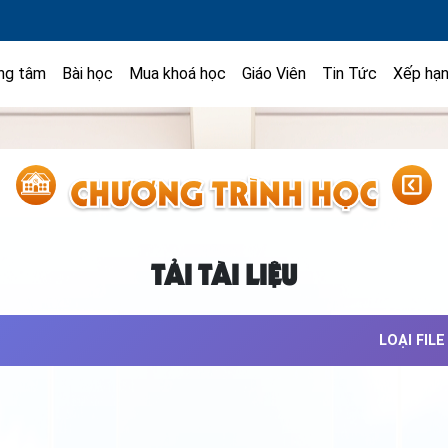
ng tâm
Bài học
Mua khoá học
Giáo Viên
Tin Tức
Xếp hạ
TẢI TÀI LIỆU
LOẠI FILE