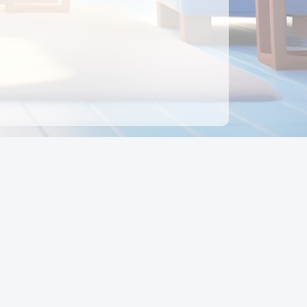
ên hệ
Địa chỉ:
Số 88, Đường Số 7, Phường Hạnh Thông,
TP Hồ Chí Minh, Việt Nam
Điện thoại:
0942 675 494
Email:
Ctyedupay1@gmail.com