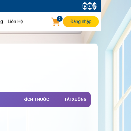
0
ng
Liên Hệ
Đăng nhập
KÍCH THƯỚC
TẢI XUỐNG