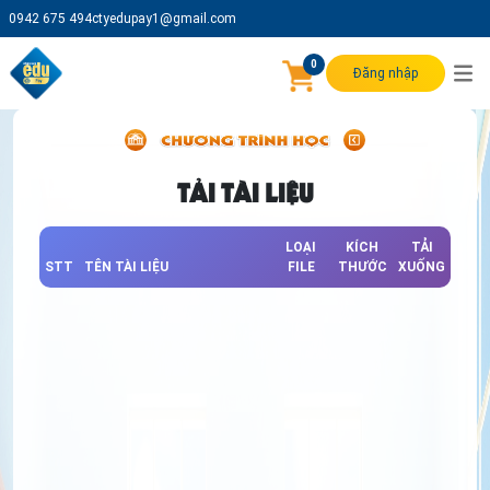
0942 675 494
ctyedupay1@gmail.com
0
Đăng nhập
TẢI TÀI LIỆU
LOẠI
KÍCH
TẢI
STT
TÊN TÀI LIỆU
FILE
THƯỚC
XUỐNG