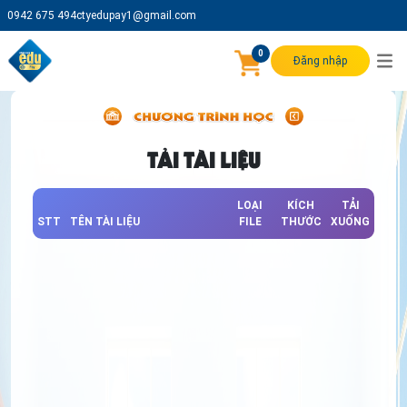
0942 675 494
ctyedupay1@gmail.com
0
Đăng nhập
TẢI TÀI LIỆU
LOẠI
KÍCH
TẢI
STT
TÊN TÀI LIỆU
FILE
THƯỚC
XUỐNG