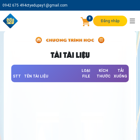
0942 675 494
ctyedupay1@gmail.com
0
Đăng nhập
TẢI TÀI LIỆU
LOẠI
KÍCH
TẢI
STT
TÊN TÀI LIỆU
FILE
THƯỚC
XUỐNG