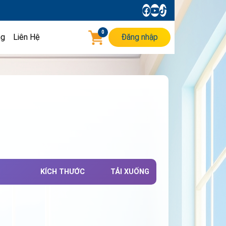
0
ng
Liên Hệ
Đăng nhập
KÍCH THƯỚC
TẢI XUỐNG