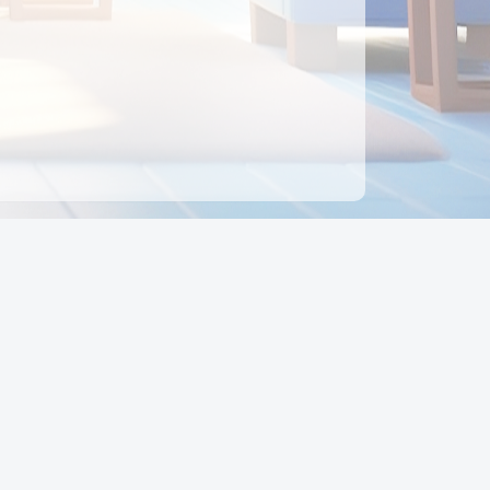
ên hệ
Địa chỉ:
Số 88, Đường Số 7, Phường Hạnh Thông,
TP Hồ Chí Minh, Việt Nam
Điện thoại:
0942 675 494
Email:
Ctyedupay1@gmail.com