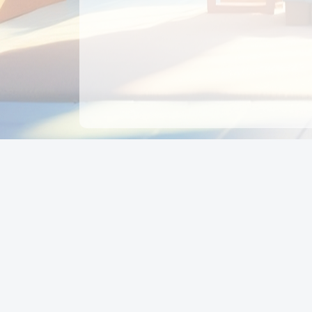
CÔNG TY CỔ PHẦN EDUPAY
GROUP
Người đại diện: NGUYỄN THỊ MAI PHƯƠNG
MST: 0319396934 - Cấp ngày: 04/02/2026 - Nơi cấ
Sở KH & ĐT TPHCM
Giờ làm việc: Thứ 2 – Thứ 6: 8:00 - 17:00 Thứ 7 : 8
- 12:00