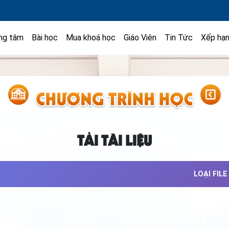
ng tâm
Bài học
Mua khoá học
Giáo Viên
Tin Tức
Xếp hạ
TẢI TÀI LIỆU
LOẠI FILE