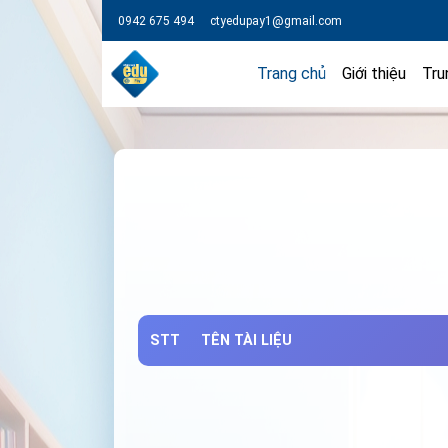
0942 675 494
ctyedupay1@gmail.com
Trang chủ
Giới thiệu
Tru
STT
TÊN TÀI LIỆU