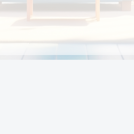
Chính sách
Li
Chính sách và điều khoản
Chính sách giao hàng
Chính sách thanh toán
p:
Chính sách đổi trả hàng
:00
Chính sách bảo vệ thông tin cá nhân của