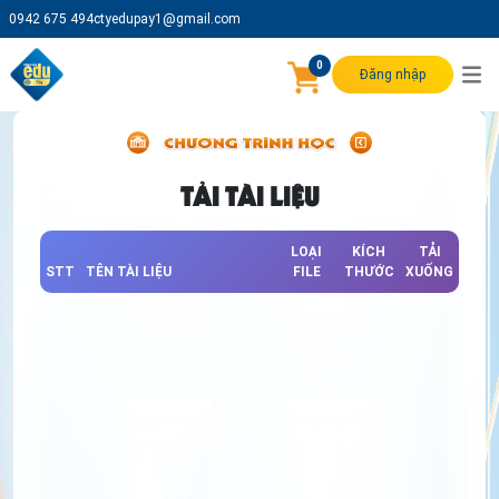
0942 675 494
ctyedupay1@gmail.com
0
Đăng nhập
TẢI TÀI LIỆU
LOẠI
KÍCH
TẢI
STT
TÊN TÀI LIỆU
FILE
THƯỚC
XUỐNG