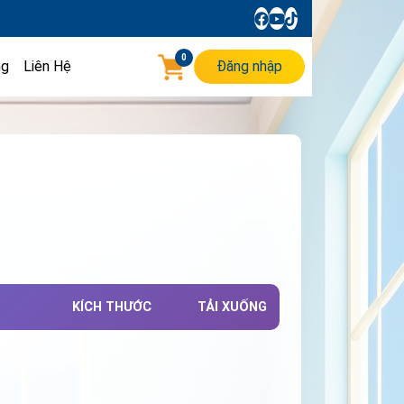
0
ng
Liên Hệ
Đăng nhập
KÍCH THƯỚC
TẢI XUỐNG