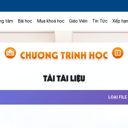
ng tâm
Bài học
Mua khoá học
Giáo Viên
Tin Tức
Xếp hạ
TẢI TÀI LIỆU
LOẠI FILE