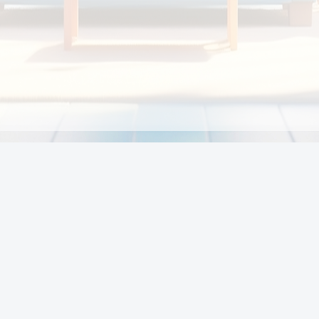
Chính sách
Li
Chính sách và điều khoản
Chính sách giao hàng
Chính sách thanh toán
p:
Chính sách đổi trả hàng
:00
Chính sách bảo vệ thông tin cá nhân của