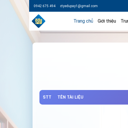
0942 675 494
ctyedupay1@gmail.com
Trang chủ
Giới thiệu
Tru
STT
TÊN TÀI LIỆU