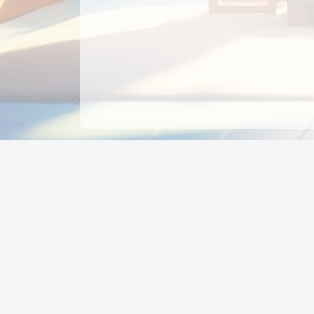
CÔNG TY CỔ PHẦN EDUPAY
GROUP
Người đại diện: NGUYỄN THỊ MAI PHƯƠNG
MST: 0319396934 - Cấp ngày: 04/02/2026 - Nơi cấ
Sở KH & ĐT TPHCM
Giờ làm việc: Thứ 2 – Thứ 6: 8:00 - 17:00 Thứ 7 : 8
- 12:00