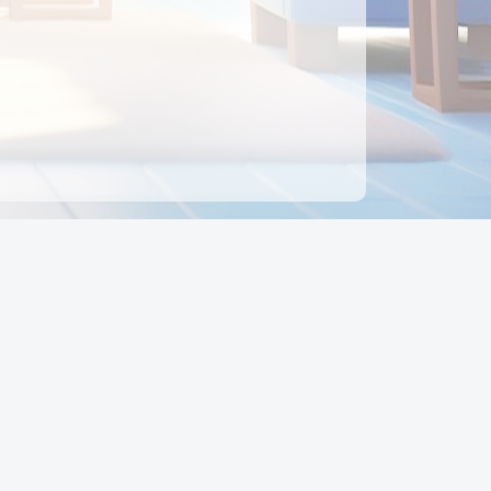
ên hệ
Địa chỉ:
Số 88, Đường Số 7, Phường Hạnh Thông,
TP Hồ Chí Minh, Việt Nam
Điện thoại:
0942 675 494
Email:
Ctyedupay1@gmail.com