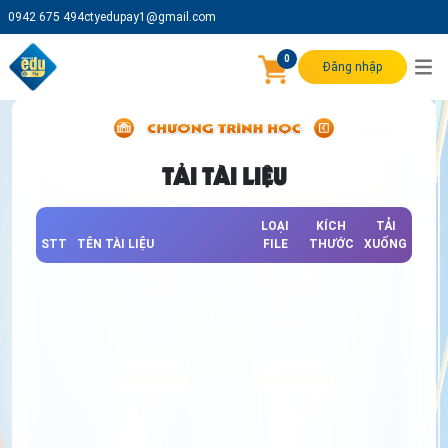
0942 675 494
ctyedupay1@gmail.com
0
Đăng nhập
TẢI TÀI LIỆU
LOẠI
KÍCH
TẢI
STT
TÊN TÀI LIỆU
FILE
THƯỚC
XUỐNG