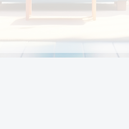
Chính sách
Li
Chính sách và điều khoản
Chính sách giao hàng
Chính sách thanh toán
p:
Chính sách đổi trả hàng
:00
Chính sách bảo vệ thông tin cá nhân của