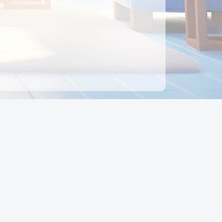
ên hệ
Địa chỉ:
Số 88, Đường Số 7, Phường Hạnh Thông,
TP Hồ Chí Minh, Việt Nam
Điện thoại:
0942 675 494
Email:
Ctyedupay1@gmail.com