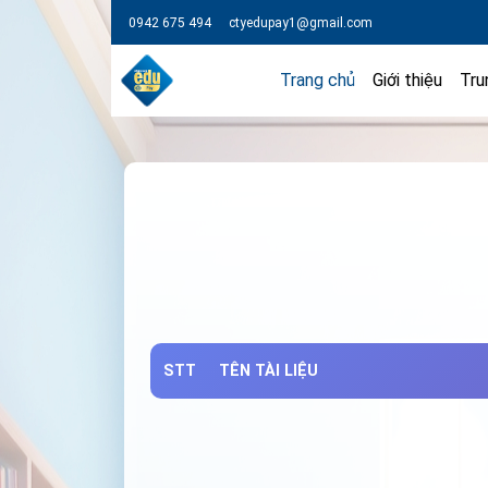
0942 675 494
ctyedupay1@gmail.com
Trang chủ
Giới thiệu
Tru
STT
TÊN TÀI LIỆU