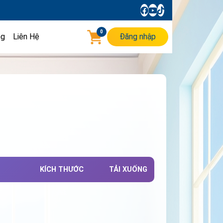
0
ng
Liên Hệ
Đăng nhập
KÍCH THƯỚC
TẢI XUỐNG