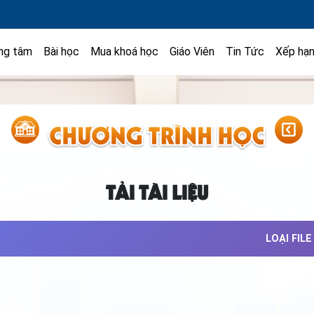
ng tâm
Bài học
Mua khoá học
Giáo Viên
Tin Tức
Xếp hạ
TẢI TÀI LIỆU
LOẠI FILE