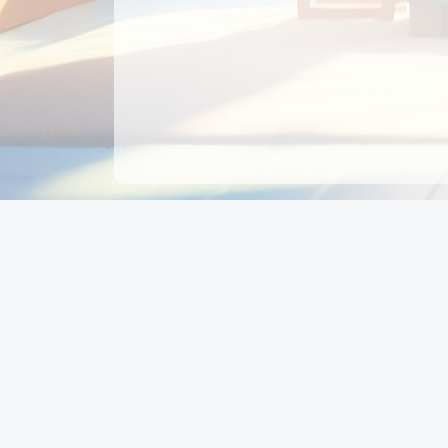
CÔNG TY CỔ PHẦN EDUPAY
GROUP
Người đại diện: NGUYỄN THỊ MAI PHƯƠNG
MST: 0319396934 - Cấp ngày: 04/02/2026 - Nơi cấ
Sở KH & ĐT TPHCM
Giờ làm việc: Thứ 2 – Thứ 6: 8:00 - 17:00 Thứ 7 : 8
- 12:00