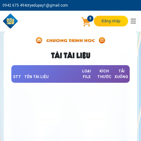
0942 675 494
ctyedupay1@gmail.com
0
Đăng nhập
TẢI TÀI LIỆU
LOẠI
KÍCH
TẢI
STT
TÊN TÀI LIỆU
FILE
THƯỚC
XUỐNG