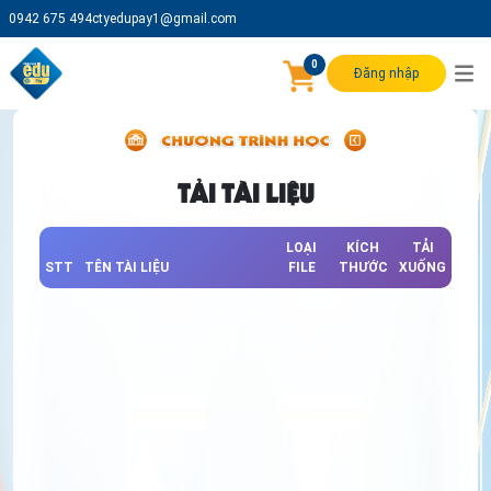
0942 675 494
ctyedupay1@gmail.com
0
Đăng nhập
TẢI TÀI LIỆU
LOẠI
KÍCH
TẢI
STT
TÊN TÀI LIỆU
FILE
THƯỚC
XUỐNG