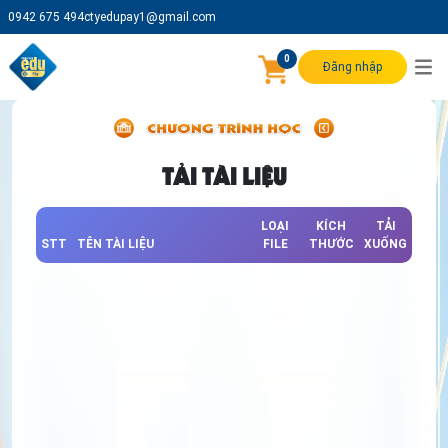
0942 675 494
ctyedupay1@gmail.com
0
Đăng nhập
TẢI TÀI LIỆU
LOẠI
KÍCH
TẢI
STT
TÊN TÀI LIỆU
FILE
THƯỚC
XUỐNG