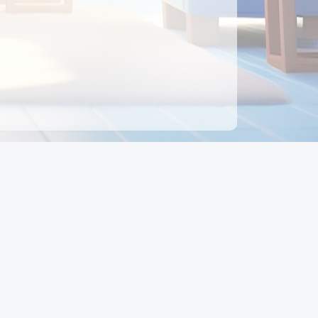
ên hệ
Địa chỉ:
Số 88, Đường Số 7, Phường Hạnh Thông,
TP Hồ Chí Minh, Việt Nam
Điện thoại:
0942 675 494
Email:
Ctyedupay1@gmail.com