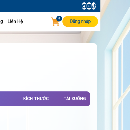
0
ng
Liên Hệ
Đăng nhập
KÍCH THƯỚC
TẢI XUỐNG