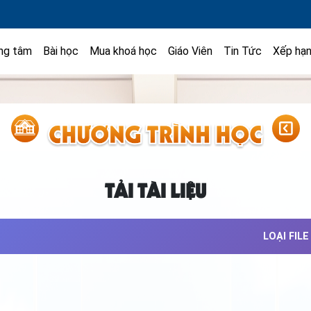
ng tâm
Bài học
Mua khoá học
Giáo Viên
Tin Tức
Xếp hạ
TẢI TÀI LIỆU
LOẠI FILE