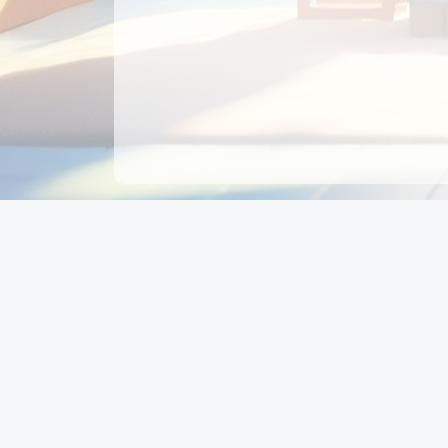
CÔNG TY CỔ PHẦN EDUPAY
GROUP
Người đại diện: NGUYỄN THỊ MAI PHƯƠNG
MST: 0319396934 - Cấp ngày: 04/02/2026 - Nơi cấ
Sở KH & ĐT TPHCM
Giờ làm việc: Thứ 2 – Thứ 6: 8:00 - 17:00 Thứ 7 : 8
- 12:00