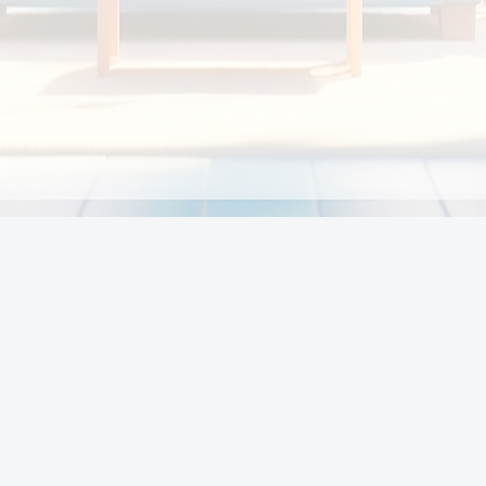
Chính sách
Li
Chính sách và điều khoản
Chính sách giao hàng
Chính sách thanh toán
p:
Chính sách đổi trả hàng
:00
Chính sách bảo vệ thông tin cá nhân của