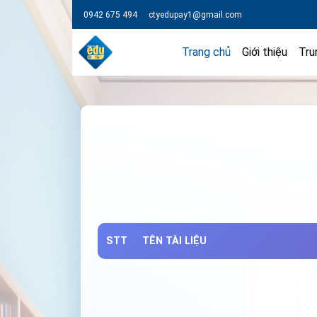
0942 675 494
ctyedupay1@gmail.com
Trang chủ
Giới thiệu
Tru
STT
TÊN TÀI LIỆU