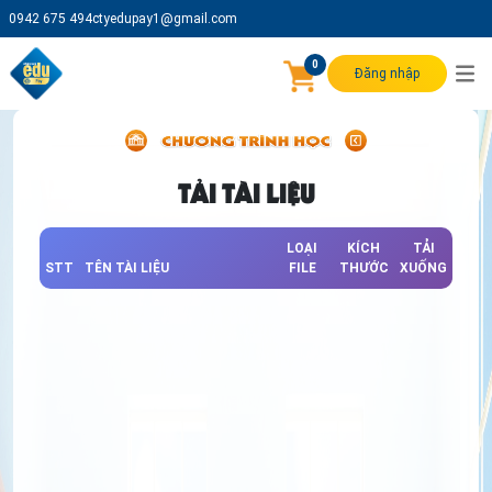
0942 675 494
ctyedupay1@gmail.com
0
Đăng nhập
TẢI TÀI LIỆU
LOẠI
KÍCH
TẢI
STT
TÊN TÀI LIỆU
FILE
THƯỚC
XUỐNG