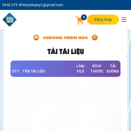
0942 675 494
ctyedupay1@gmail.com
0
Đăng nhập
TẢI TÀI LIỆU
LOẠI
KÍCH
TẢI
STT
TÊN TÀI LIỆU
FILE
THƯỚC
XUỐNG