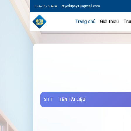
0942 675 494
ctyedupay1@gmail.com
Trang chủ
Giới thiệu
Tru
STT
TÊN TÀI LIỆU