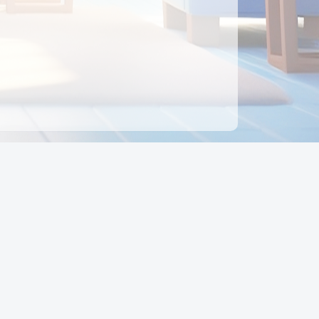
ên hệ
Địa chỉ:
Số 88, Đường Số 7, Phường Hạnh Thông,
TP Hồ Chí Minh, Việt Nam
Điện thoại:
0942 675 494
Email:
Ctyedupay1@gmail.com