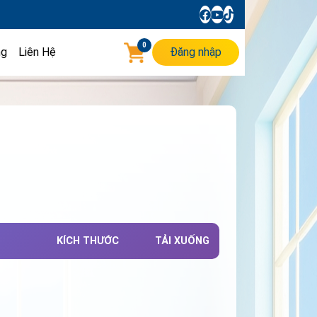
0
ng
Liên Hệ
Đăng nhập
KÍCH THƯỚC
TẢI XUỐNG