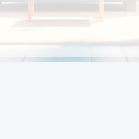
Chính sách
Li
Chính sách và điều khoản
Chính sách giao hàng
Chính sách thanh toán
p:
Chính sách đổi trả hàng
:00
Chính sách bảo vệ thông tin cá nhân của