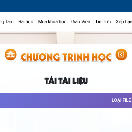
ng tâm
Bài học
Mua khoá học
Giáo Viên
Tin Tức
Xếp hạ
TẢI TÀI LIỆU
LOẠI FILE