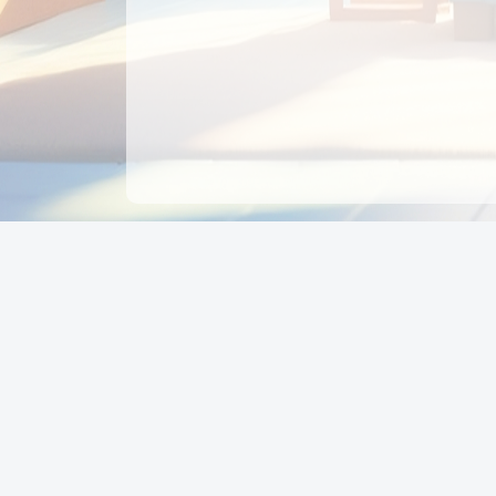
CÔNG TY CỔ PHẦN EDUPAY
GROUP
Người đại diện: NGUYỄN THỊ MAI PHƯƠNG
MST: 0319396934 - Cấp ngày: 04/02/2026 - Nơi cấ
Sở KH & ĐT TPHCM
Giờ làm việc: Thứ 2 – Thứ 6: 8:00 - 17:00 Thứ 7 : 8
- 12:00