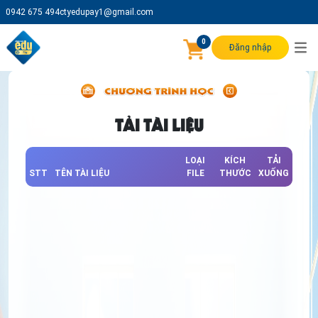
0942 675 494
ctyedupay1@gmail.com
0
Đăng nhập
TẢI TÀI LIỆU
LOẠI
KÍCH
TẢI
STT
TÊN TÀI LIỆU
FILE
THƯỚC
XUỐNG