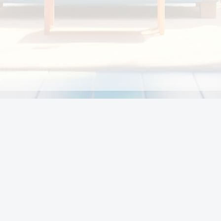
Chính sách
Li
Chính sách và điều khoản
Chính sách giao hàng
Chính sách thanh toán
p:
Chính sách đổi trả hàng
:00
Chính sách bảo vệ thông tin cá nhân của