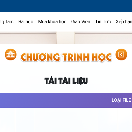
ng tâm
Bài học
Mua khoá học
Giáo Viên
Tin Tức
Xếp hạ
TẢI TÀI LIỆU
LOẠI FILE