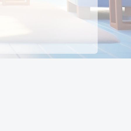
ên hệ
Địa chỉ:
Số 88, Đường Số 7, Phường Hạnh Thông,
TP Hồ Chí Minh, Việt Nam
Điện thoại:
0942 675 494
Email:
Ctyedupay1@gmail.com