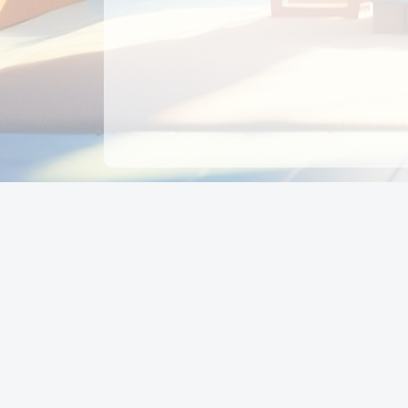
CÔNG TY CỔ PHẦN EDUPAY
GROUP
Người đại diện: NGUYỄN THỊ MAI PHƯƠNG
MST: 0319396934 - Cấp ngày: 04/02/2026 - Nơi cấ
Sở KH & ĐT TPHCM
Giờ làm việc: Thứ 2 – Thứ 6: 8:00 - 17:00 Thứ 7 : 8
- 12:00