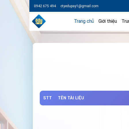
0942 675 494
ctyedupay1@gmail.com
Trang chủ
Giới thiệu
Tru
STT
TÊN TÀI LIỆU