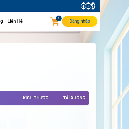
0
ng
Liên Hệ
Đăng nhập
KÍCH THƯỚC
TẢI XUỐNG