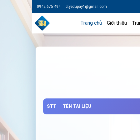
0942 675 494
ctyedupay1@gmail.com
Trang chủ
Giới thiệu
Tru
STT
TÊN TÀI LIỆU