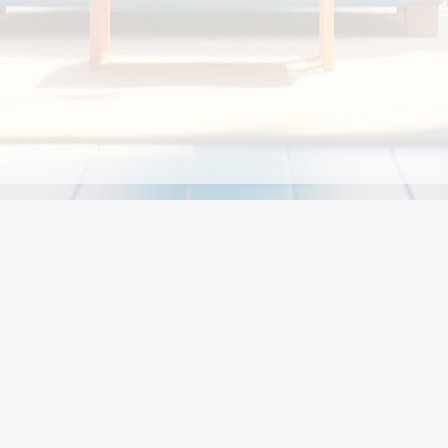
Chính sách
Li
Chính sách và điều khoản
Chính sách giao hàng
Chính sách thanh toán
p:
Chính sách đổi trả hàng
:00
Chính sách bảo vệ thông tin cá nhân của