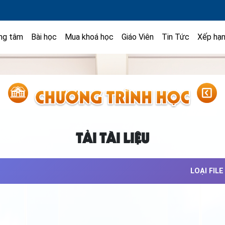
ng tâm
Bài học
Mua khoá học
Giáo Viên
Tin Tức
Xếp hạ
TẢI TÀI LIỆU
LOẠI FILE