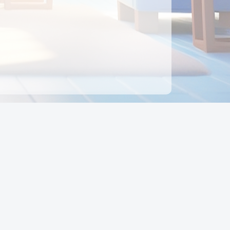
ên hệ
Địa chỉ:
Số 88, Đường Số 7, Phường Hạnh Thông,
TP Hồ Chí Minh, Việt Nam
Điện thoại:
0942 675 494
Email:
Ctyedupay1@gmail.com