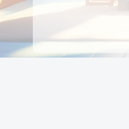
CÔNG TY CỔ PHẦN EDUPAY
GROUP
Người đại diện: NGUYỄN THỊ MAI PHƯƠNG
MST: 0319396934 - Cấp ngày: 04/02/2026 - Nơi cấ
Sở KH & ĐT TPHCM
Giờ làm việc: Thứ 2 – Thứ 6: 8:00 - 17:00 Thứ 7 : 8
- 12:00