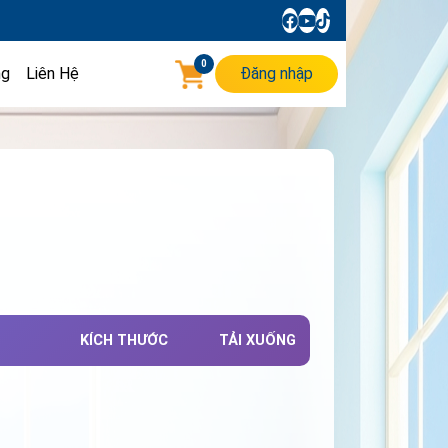
0
ng
Liên Hệ
Đăng nhập
KÍCH THƯỚC
TẢI XUỐNG