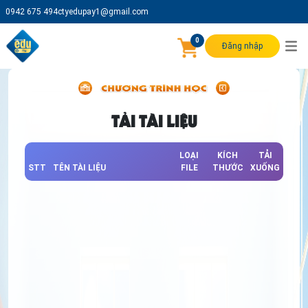
0942 675 494
ctyedupay1@gmail.com
0
Đăng nhập
TẢI TÀI LIỆU
LOẠI
KÍCH
TẢI
STT
TÊN TÀI LIỆU
FILE
THƯỚC
XUỐNG