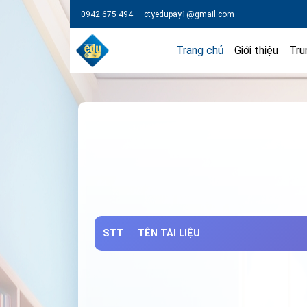
0942 675 494
ctyedupay1@gmail.com
Trang chủ
Giới thiệu
Tru
STT
TÊN TÀI LIỆU