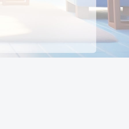
ên hệ
Địa chỉ:
Số 88, Đường Số 7, Phường Hạnh Thông,
TP Hồ Chí Minh, Việt Nam
Điện thoại:
0942 675 494
Email:
Ctyedupay1@gmail.com