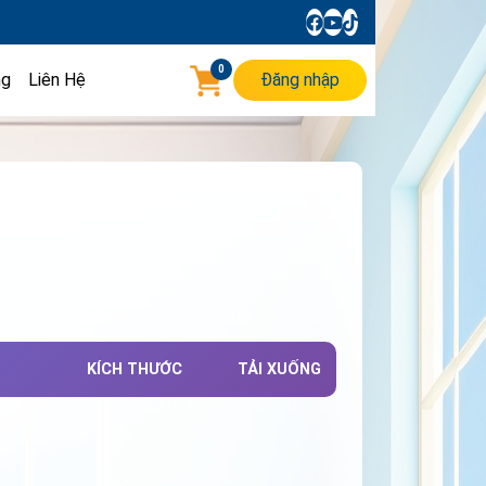
0
ng
Liên Hệ
Đăng nhập
KÍCH THƯỚC
TẢI XUỐNG