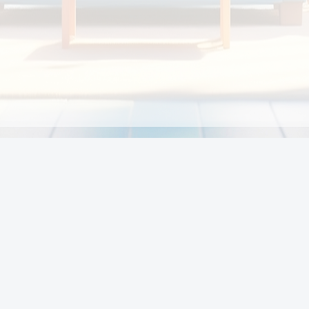
Chính sách
Li
Chính sách và điều khoản
Chính sách giao hàng
Chính sách thanh toán
p:
Chính sách đổi trả hàng
:00
Chính sách bảo vệ thông tin cá nhân của