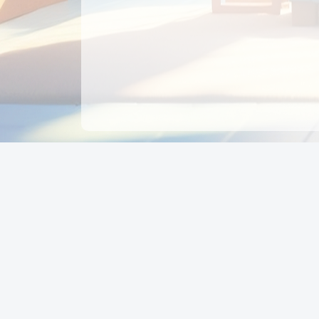
CÔNG TY CỔ PHẦN EDUPAY
GROUP
Người đại diện: NGUYỄN THỊ MAI PHƯƠNG
MST: 0319396934 - Cấp ngày: 04/02/2026 - Nơi cấ
Sở KH & ĐT TPHCM
Giờ làm việc: Thứ 2 – Thứ 6: 8:00 - 17:00 Thứ 7 : 8
- 12:00