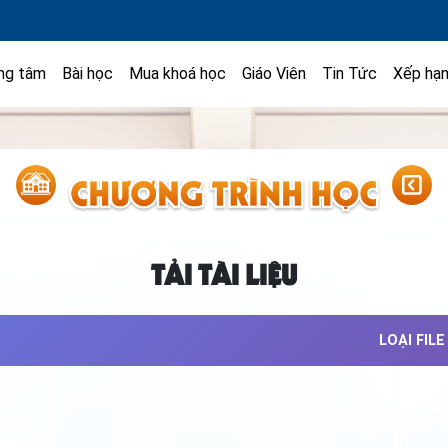
ng tâm
Bài học
Mua khoá học
Giáo Viên
Tin Tức
Xếp hạ
TẢI TÀI LIỆU
LOẠI FILE