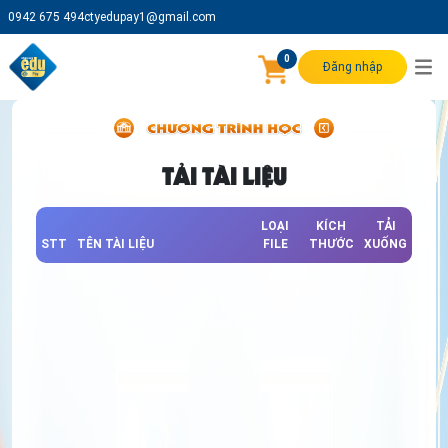
0942 675 494
ctyedupay1@gmail.com
0
Đăng nhập
TẢI TÀI LIỆU
LOẠI
KÍCH
TẢI
STT
TÊN TÀI LIỆU
FILE
THƯỚC
XUỐNG