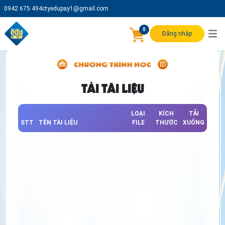
0942 675 494
ctyedupay1@gmail.com
0
Đăng nhập
TẢI TÀI LIỆU
LOẠI
KÍCH
TẢI
STT
TÊN TÀI LIỆU
FILE
THƯỚC
XUỐNG