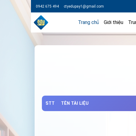
0942 675 494
ctyedupay1@gmail.com
Trang chủ
Giới thiệu
Tru
STT
TÊN TÀI LIỆU