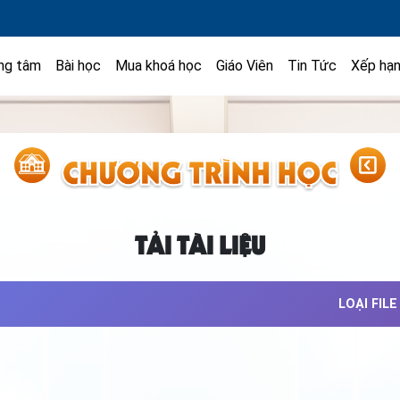
ng tâm
Bài học
Mua khoá học
Giáo Viên
Tin Tức
Xếp hạ
TẢI TÀI LIỆU
LOẠI FILE