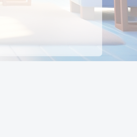
ên hệ
Địa chỉ:
Số 88, Đường Số 7, Phường Hạnh Thông,
TP Hồ Chí Minh, Việt Nam
Điện thoại:
0942 675 494
Email:
Ctyedupay1@gmail.com