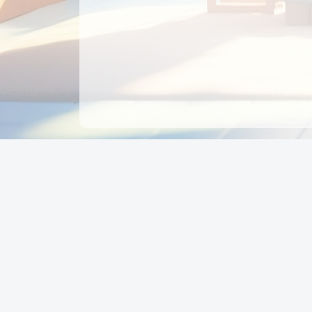
CÔNG TY CỔ PHẦN EDUPAY
GROUP
Người đại diện: NGUYỄN THỊ MAI PHƯƠNG
MST: 0319396934 - Cấp ngày: 04/02/2026 - Nơi cấ
Sở KH & ĐT TPHCM
Giờ làm việc: Thứ 2 – Thứ 6: 8:00 - 17:00 Thứ 7 : 8
- 12:00