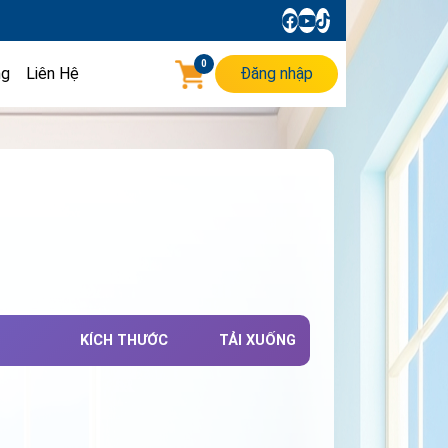
0
ng
Liên Hệ
Đăng nhập
KÍCH THƯỚC
TẢI XUỐNG