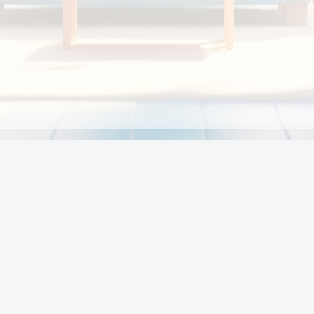
Chính sách
Li
Chính sách và điều khoản
Chính sách giao hàng
Chính sách thanh toán
p:
Chính sách đổi trả hàng
:00
Chính sách bảo vệ thông tin cá nhân của