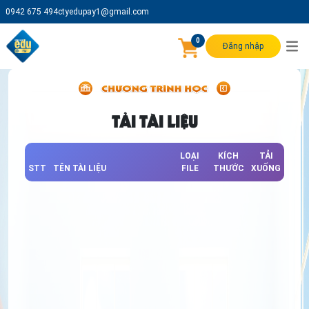
0942 675 494
ctyedupay1@gmail.com
0
Đăng nhập
TẢI TÀI LIỆU
LOẠI
KÍCH
TẢI
STT
TÊN TÀI LIỆU
FILE
THƯỚC
XUỐNG