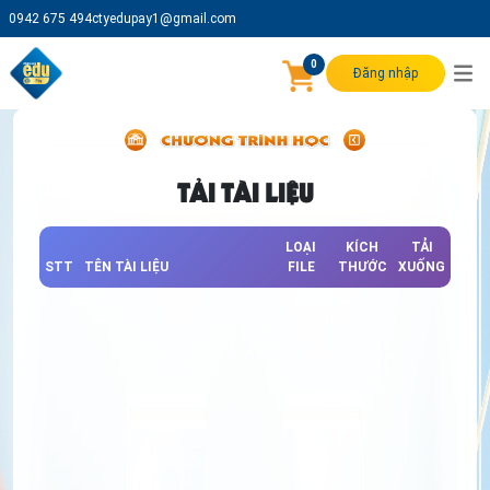
0942 675 494
ctyedupay1@gmail.com
0
Đăng nhập
TẢI TÀI LIỆU
LOẠI
KÍCH
TẢI
STT
TÊN TÀI LIỆU
FILE
THƯỚC
XUỐNG