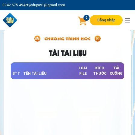
0942 675 494
ctyedupay1@gmail.com
0
Đăng nhập
TẢI TÀI LIỆU
LOẠI
KÍCH
TẢI
STT
TÊN TÀI LIỆU
FILE
THƯỚC
XUỐNG