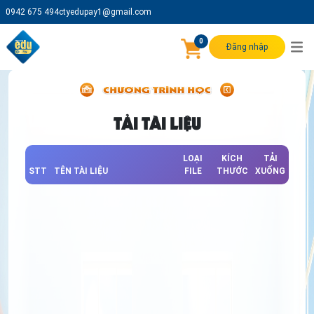
0942 675 494
ctyedupay1@gmail.com
0
Đăng nhập
TẢI TÀI LIỆU
LOẠI
KÍCH
TẢI
STT
TÊN TÀI LIỆU
FILE
THƯỚC
XUỐNG