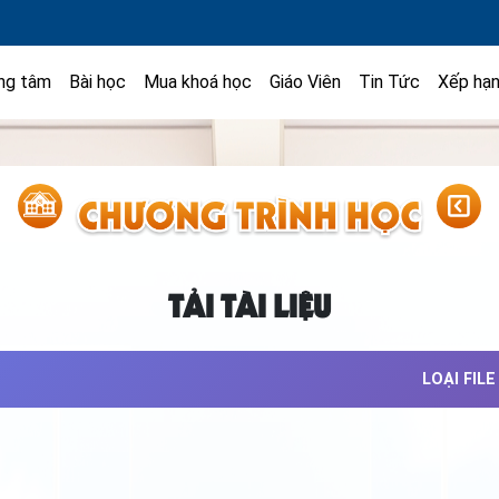
ng tâm
Bài học
Mua khoá học
Giáo Viên
Tin Tức
Xếp hạ
TẢI TÀI LIỆU
LOẠI FILE