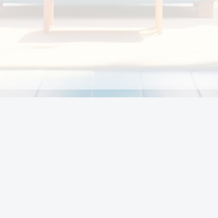
Chính sách
Li
Chính sách và điều khoản
Chính sách giao hàng
Chính sách thanh toán
p:
Chính sách đổi trả hàng
:00
Chính sách bảo vệ thông tin cá nhân của