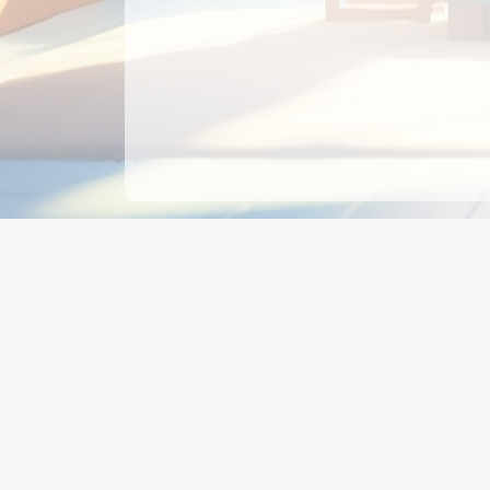
CÔNG TY CỔ PHẦN EDUPAY
GROUP
Người đại diện: NGUYỄN THỊ MAI PHƯƠNG
MST: 0319396934 - Cấp ngày: 04/02/2026 - Nơi cấ
Sở KH & ĐT TPHCM
Giờ làm việc: Thứ 2 – Thứ 6: 8:00 - 17:00 Thứ 7 : 8
- 12:00