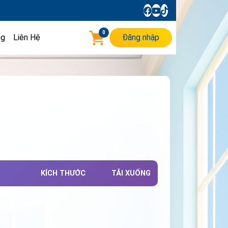
0
ng
Liên Hệ
Đăng nhập
KÍCH THƯỚC
TẢI XUỐNG