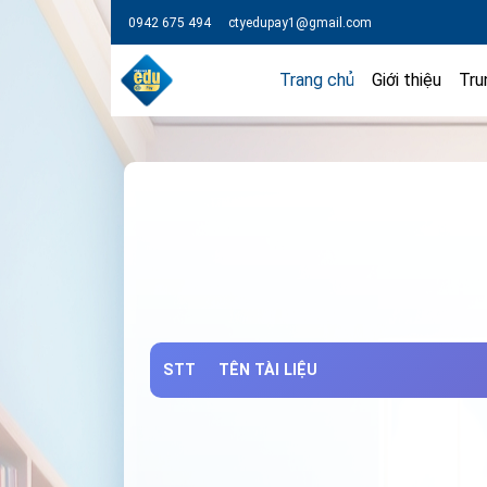
0942 675 494
ctyedupay1@gmail.com
Trang chủ
Giới thiệu
Tru
STT
TÊN TÀI LIỆU