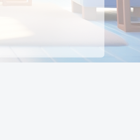
ên hệ
Địa chỉ:
Số 88, Đường Số 7, Phường Hạnh Thông,
TP Hồ Chí Minh, Việt Nam
Điện thoại:
0942 675 494
Email:
Ctyedupay1@gmail.com