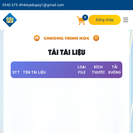
0942 675 494
ctyedupay1@gmail.com
0
Đăng nhập
TẢI TÀI LIỆU
LOẠI
KÍCH
TẢI
STT
TÊN TÀI LIỆU
FILE
THƯỚC
XUỐNG