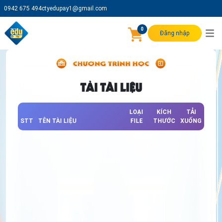
0942 675 494
ctyedupay1@gmail.com
0
Đăng nhập
TẢI TÀI LIỆU
LOẠI
KÍCH
TẢI
STT
TÊN TÀI LIỆU
FILE
THƯỚC
XUỐNG