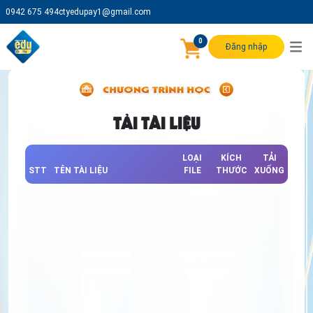
0942 675 494
ctyedupay1@gmail.com
0
Đăng nhập
TẢI TÀI LIỆU
LOẠI
KÍCH
TẢI
STT
TÊN TÀI LIỆU
FILE
THƯỚC
XUỐNG