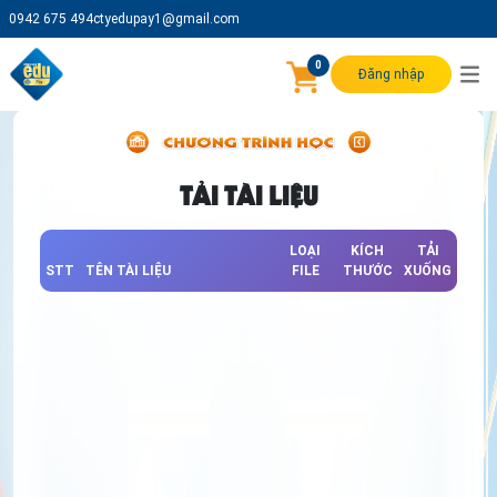
0942 675 494
ctyedupay1@gmail.com
0
Đăng nhập
TẢI TÀI LIỆU
LOẠI
KÍCH
TẢI
STT
TÊN TÀI LIỆU
FILE
THƯỚC
XUỐNG