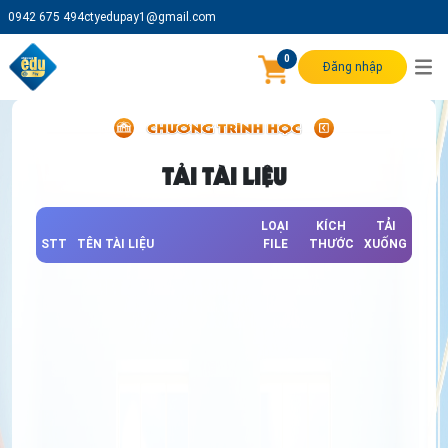
0942 675 494
ctyedupay1@gmail.com
0
Đăng nhập
TẢI TÀI LIỆU
LOẠI
KÍCH
TẢI
STT
TÊN TÀI LIỆU
FILE
THƯỚC
XUỐNG