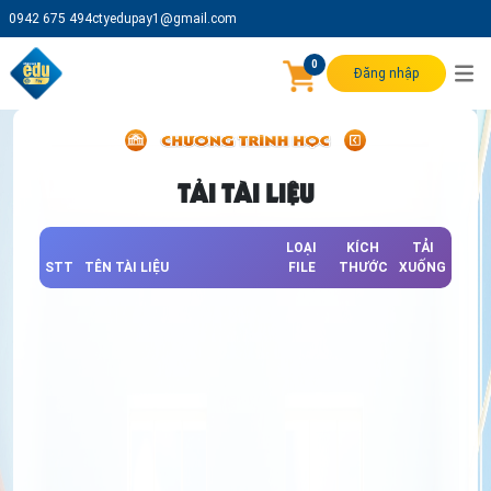
0942 675 494
ctyedupay1@gmail.com
0
Đăng nhập
TẢI TÀI LIỆU
LOẠI
KÍCH
TẢI
STT
TÊN TÀI LIỆU
FILE
THƯỚC
XUỐNG