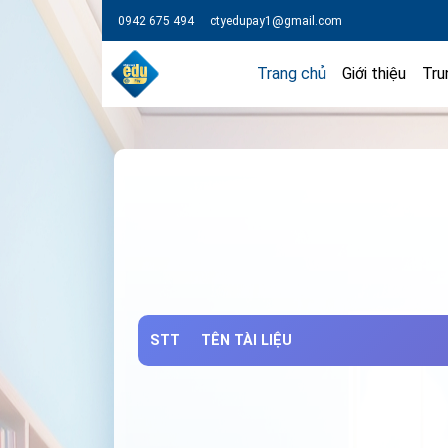
0942 675 494
ctyedupay1@gmail.com
Trang chủ
Giới thiệu
Tru
STT
TÊN TÀI LIỆU