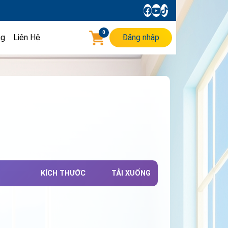
0
ng
Liên Hệ
Đăng nhập
KÍCH THƯỚC
TẢI XUỐNG