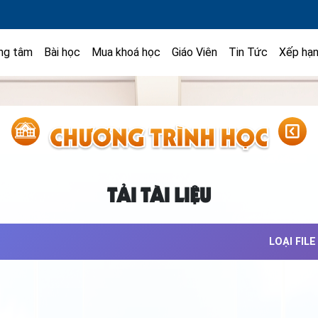
ng tâm
Bài học
Mua khoá học
Giáo Viên
Tin Tức
Xếp hạ
TẢI TÀI LIỆU
LOẠI FILE