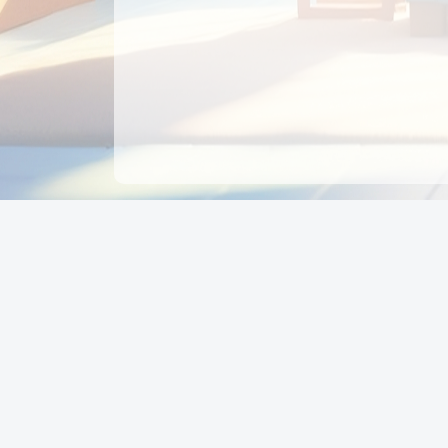
CÔNG TY CỔ PHẦN EDUPAY
GROUP
Người đại diện: NGUYỄN THỊ MAI PHƯƠNG
MST: 0319396934 - Cấp ngày: 04/02/2026 - Nơi cấ
Sở KH & ĐT TPHCM
Giờ làm việc: Thứ 2 – Thứ 6: 8:00 - 17:00 Thứ 7 : 8
- 12:00