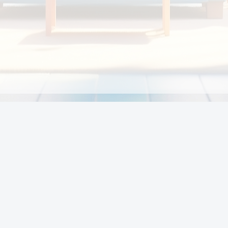
Chính sách
Li
Chính sách và điều khoản
Chính sách giao hàng
Chính sách thanh toán
p:
Chính sách đổi trả hàng
:00
Chính sách bảo vệ thông tin cá nhân của