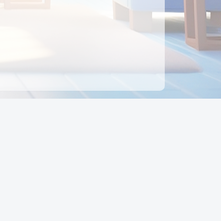
ên hệ
Địa chỉ:
Số 88, Đường Số 7, Phường Hạnh Thông,
TP Hồ Chí Minh, Việt Nam
Điện thoại:
0942 675 494
Email:
Ctyedupay1@gmail.com