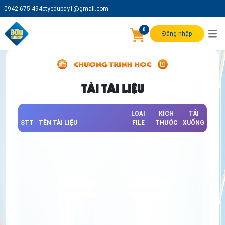
0942 675 494
ctyedupay1@gmail.com
0
Đăng nhập
TẢI TÀI LIỆU
LOẠI
KÍCH
TẢI
STT
TÊN TÀI LIỆU
FILE
THƯỚC
XUỐNG