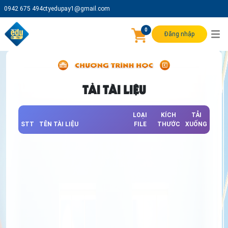
0942 675 494
ctyedupay1@gmail.com
0
Đăng nhập
TẢI TÀI LIỆU
LOẠI
KÍCH
TẢI
STT
TÊN TÀI LIỆU
FILE
THƯỚC
XUỐNG