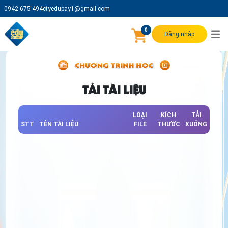
0942 675 494
ctyedupay1@gmail.com
0
Đăng nhập
TẢI TÀI LIỆU
LOẠI
KÍCH
TẢI
STT
TÊN TÀI LIỆU
FILE
THƯỚC
XUỐNG