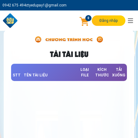
0942 675 494
ctyedupay1@gmail.com
0
Đăng nhập
TẢI TÀI LIỆU
LOẠI
KÍCH
TẢI
STT
TÊN TÀI LIỆU
FILE
THƯỚC
XUỐNG