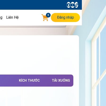
0
ng
Liên Hệ
Đăng nhập
KÍCH THƯỚC
TẢI XUỐNG