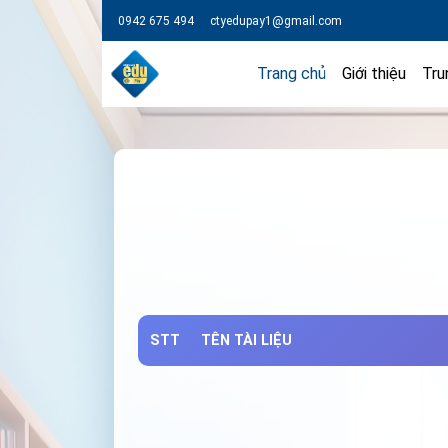
0942 675 494
ctyedupay1@gmail.com
Trang chủ
Giới thiệu
Tru
STT
TÊN TÀI LIỆU