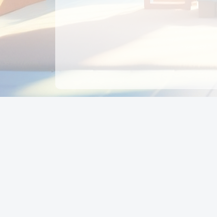
CÔNG TY CỔ PHẦN EDUPAY
GROUP
Người đại diện: NGUYỄN THỊ MAI PHƯƠNG
MST: 0319396934 - Cấp ngày: 04/02/2026 - Nơi cấ
Sở KH & ĐT TPHCM
Giờ làm việc: Thứ 2 – Thứ 6: 8:00 - 17:00 Thứ 7 : 8
- 12:00