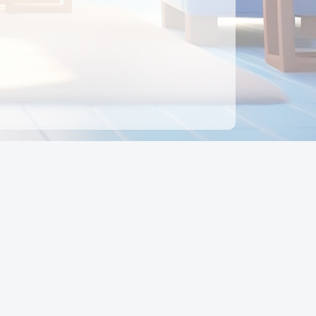
ên hệ
Địa chỉ:
Số 88, Đường Số 7, Phường Hạnh Thông,
TP Hồ Chí Minh, Việt Nam
Điện thoại:
0942 675 494
Email:
Ctyedupay1@gmail.com