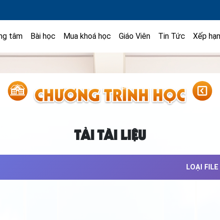
ng tâm
Bài học
Mua khoá học
Giáo Viên
Tin Tức
Xếp hạ
TẢI TÀI LIỆU
LOẠI FILE