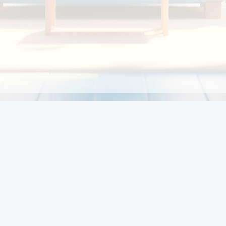
Chính sách
Li
Chính sách và điều khoản
Chính sách giao hàng
Chính sách thanh toán
p:
Chính sách đổi trả hàng
:00
Chính sách bảo vệ thông tin cá nhân của