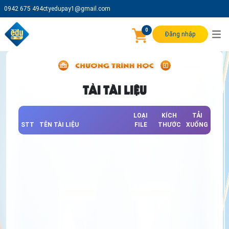
0942 675 494
ctyedupay1@gmail.com
0
Đăng nhập
TẢI TÀI LIỆU
LOẠI
KÍCH
TẢI
STT
TÊN TÀI LIỆU
FILE
THƯỚC
XUỐNG