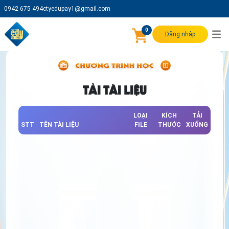
0942 675 494
ctyedupay1@gmail.com
0
Đăng nhập
TẢI TÀI LIỆU
LOẠI
KÍCH
TẢI
STT
TÊN TÀI LIỆU
FILE
THƯỚC
XUỐNG